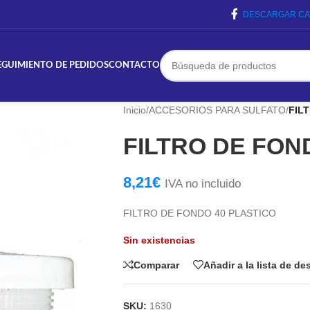
DESCARGAR CA
EGUIMIENTO DE PEDIDOS
CONTACTO
Inicio
/
ACCESORIOS PARA SULFATO
/
FIL
FILTRO DE FON
8,21
€
IVA no incluido
FILTRO DE FONDO 40 PLASTICO
Sin existencias
Comparar
Añadir a la lista de d
SKU:
1630