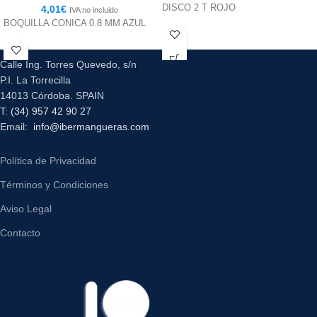
DISCO 2 T ROJO
4,01
€
IVA no incluido
BOQUILLA CONICA 0.8 MM AZUL
Calle Ing. Torres Quevedo, s/n
P.I. La Torrecilla
14013 Córdoba. SPAIN
T:
(34) 957 42 90 27
Email:
info@ibermangueras.com
Política de Privacidad
Términos y Condiciones
Aviso Legal
Contacto