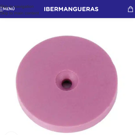
Skip to navigation
MENÚ
Skip to main content