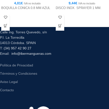
4,01
€
9,44
€
IVA no incluido
IVA no incluido
BOQUILLA CONICA 0.8 MM AZUL
DISCO INOX. SPRAYER 1 MM.
Calle Ing. Torres Quevedo, s/n
P.I. La Torrecilla
14013 Córdoba. SPAIN
T:
(34) 957 42 90 27
Email:
info@ibermangueras.com
Política de Privacidad
Términos y Condiciones
Aviso Legal
Contacto