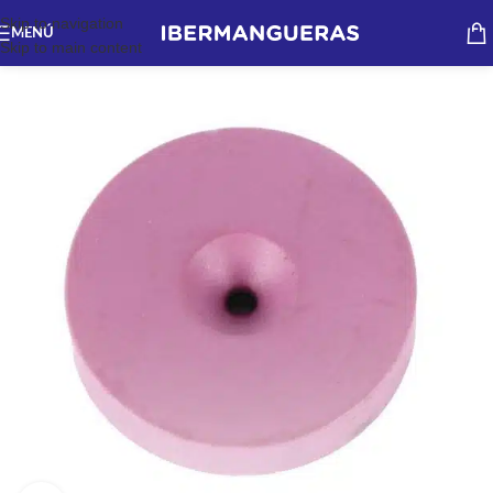
Skip to navigation
MENÚ
Skip to main content