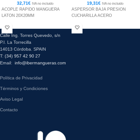
32,71
€
19,31
€
IVA no incluido
IVA no incluido
ACOPLE RAPIDO MANGUERA
ASPERSOR BAJA PRESION
LATON 20X20MM
CUCHARILLA ACERO
Calle Ing. Torres Quevedo, s/n
P.I. La Torrecilla
14013 Córdoba. SPAIN
T:
(34) 957 42 90 27
Email:
info@ibermangueras.com
Política de Privacidad
Términos y Condiciones
Aviso Legal
Contacto