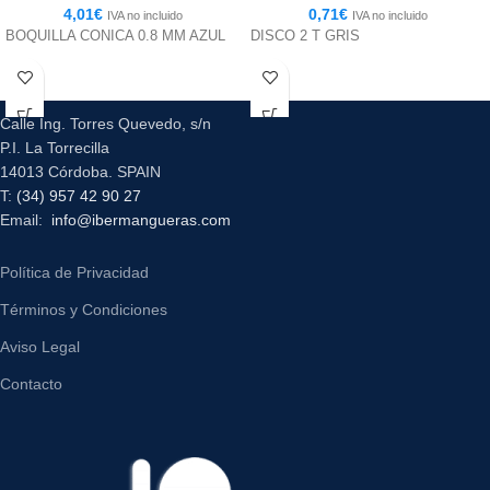
4,01
€
0,71
€
IVA no incluido
IVA no incluido
BOQUILLA CONICA 0.8 MM AZUL
DISCO 2 T GRIS
Calle Ing. Torres Quevedo, s/n
P.I. La Torrecilla
14013 Córdoba. SPAIN
T:
(34) 957 42 90 27
Email:
info@ibermangueras.com
Política de Privacidad
Términos y Condiciones
Aviso Legal
Contacto