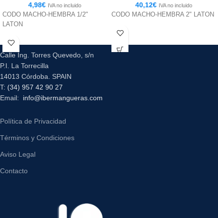
4,98
€
40,12
€
IVA no incluido
IVA no incluido
CODO MACHO-HEMBRA 1/2"
CODO MACHO-HEMBRA 2" LATON
LATON
Calle Ing. Torres Quevedo, s/n
P.I. La Torrecilla
14013 Córdoba. SPAIN
T:
(34) 957 42 90 27
Email:
info@ibermangueras.com
Política de Privacidad
Términos y Condiciones
Aviso Legal
Contacto