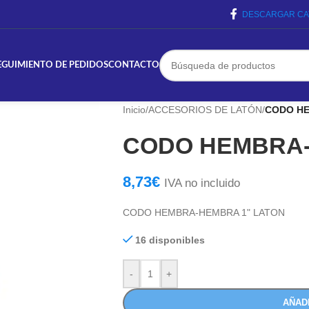
DESCARGAR CA
EGUIMIENTO DE PEDIDOS
CONTACTO
Inicio
/
ACCESORIOS DE LATÓN
/
CODO HE
CODO HEMBRA-
8,73
€
IVA no incluido
CODO HEMBRA-HEMBRA 1" LATON
16 disponibles
-
+
AÑAD