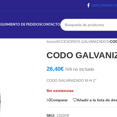
DESCARGAR CA
EGUIMIENTO DE PEDIDOS
CONTACTO
Inicio
/
ACCESORIOS GALVANIZADOS
/
COD
CODO GALVANIZ
26,40
€
IVA no incluido
CODO GALVANIZADO M-H 2"
Sin existencias
Comparar
Añadir a la lista de d
SKU:
192008