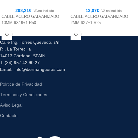
298,21
€
13,07
€
IVA no incluido
IVA no incluido
CABLE ACERO GALVANIZADO
CABLE ACERO GALVANIZADO
10MM 6X19+1 R50
2MM 6X7+1 R25
Calle Ing. Torres Quevedo, s/n
P.I. La Torrecilla
14013 Córdoba. SPAIN
T:
(34) 957 42 90 27
Email:
info@ibermangueras.com
Política de Privacidad
Términos y Condiciones
Aviso Legal
Contacto