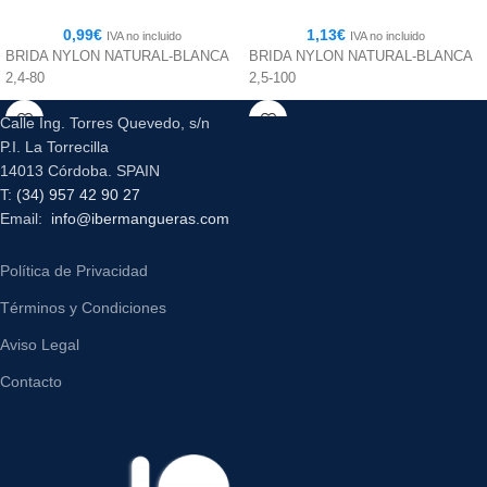
0,99
€
1,13
€
IVA no incluido
IVA no incluido
BRIDA NYLON NATURAL-BLANCA
BRIDA NYLON NATURAL-BLANCA
2,4-80
2,5-100
Calle Ing. Torres Quevedo, s/n
P.I. La Torrecilla
14013 Córdoba. SPAIN
T:
(34) 957 42 90 27
Email:
info@ibermangueras.com
Política de Privacidad
Términos y Condiciones
Aviso Legal
Contacto