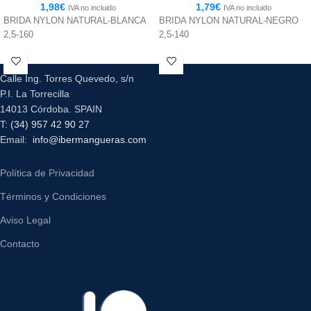
1,98
€
1,79
€
IVA no incluido
IVA no incluido
BRIDA NYLON NATURAL-BLANCA
BRIDA NYLON NATURAL-NEGRO
2,5-160
2,5-140
Calle Ing. Torres Quevedo, s/n
P.I. La Torrecilla
14013 Córdoba. SPAIN
T:
(34) 957 42 90 27
Email:
info@ibermangueras.com
Política de Privacidad
Términos y Condiciones
Aviso Legal
Contacto