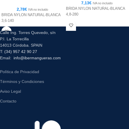
7,13
€
IVA no incluido
BRIDA NYLON NATURAL-BLANCA
2,78
€
IVA no incluido
4,8-280
BRIDA NYLON NATURAL-BLANCA
3,6-140
Calle Ing. Torres Quevedo, s/n
P.I. La Torrecilla
14013 Córdoba. SPAIN
T:
(34) 957 42 90 27
Email:
info@ibermangueras.com
Política de Privacidad
Términos y Condiciones
Aviso Legal
Contacto