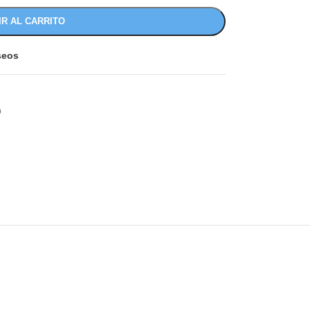
IR AL CARRITO
eseos
O