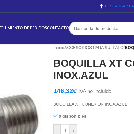
DESCARGAR CA
EGUIMIENTO DE PEDIDOS
CONTACTO
Inicio
/
ACCESORIOS PARA SULFATO
/
BOQ
BOQUILLA XT 
INOX.AZUL
146,32
€
IVA no incluido
BOQUILLA XT CONEXION INOX.AZUL
8 disponibles
-
+