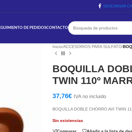
DESCARGAR CA
EGUIMIENTO DE PEDIDOS
CONTACTO
Inicio
/
ACCESORIOS PARA SULFATO
/
BOQ
BOQUILLA DOB
TWIN 110º MAR
37,76
€
IVA no incluido
BOQUILLA DOBLE CHORRO AVI TWIN 1
Sin existencias
Comparar
Añadir a la lista de d