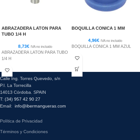
ABRAZADERA LATON PARA
BOQUILLA CONICA 1 MM
TUBO 1/4 H
4,96
€
IVA no incluido
8,73
€
BOQUILLA CONICA 1 MM AZUL
IVA no incluido
ABRAZADERA LATON PARA TUBO
1/4 H
Calle Ing. Torres Quevedo, s/n
P.I. La Torrecilla
14013 Córdoba. SPAIN
T:
(34) 957 42 90 27
Email:
info@ibermangueras.com
Política de Privacidad
Términos y Condiciones