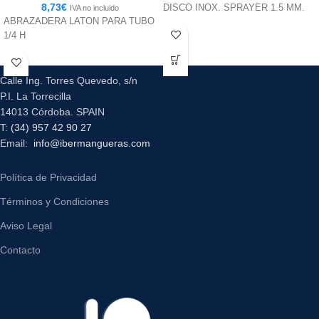
8,73
€
DISCO INOX. SPRAYER 1.5 MM.
IVA no incluido
ABRAZADERA LATON PARA TUBO
1/4 H
Calle Ing. Torres Quevedo, s/n
P.I. La Torrecilla
14013 Córdoba. SPAIN
T:
(34) 957 42 90 27
Email:
info@ibermangueras.com
Política de Privacidad
Términos y Condiciones
Aviso Legal
Contacto