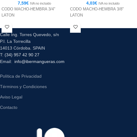
7,59
€
4,03
€
IVA no incluido
IVA no incluido
CODO MACHO-HEMBRA 3/4"
CODO MACHO-HEMBRA 3/8"
LATON
LATON
Calle Ing. Torres Quevedo, s/n
P.I. La Torrecilla
14013 Córdoba. SPAIN
T:
(34) 957 42 90 27
Email:
info@ibermangueras.com
Política de Privacidad
Términos y Condiciones
Aviso Legal
Contacto