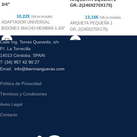
3/4"
GR.-2(240X270X175)
10,22
€
IVA no incluido
13,16
€
IVA no incluido
ADAPTADOR UNIVERSAL
ARQUETA PEQUEÑA 1
BIDONES MACHO-HEMBRA 1-3/4"
GR.-2(240X270X175)
Calle Ing. Torres Quevedo, s/n
P.I. La Torrecilla
14013 Córdoba. SPAIN
T:
(34) 957 42 90 27
Email:
info@ibermangueras.com
Política de Privacidad
Términos y Condiciones
Aviso Legal
Contacto