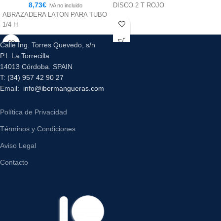
8,73
€
DISCO 2 T ROJO
IVA no incluido
ABRAZADERA LATON PARA TUBO
1/4 H
Calle Ing. Torres Quevedo, s/n
P.I. La Torrecilla
14013 Córdoba. SPAIN
T:
(34) 957 42 90 27
Email:
info@ibermangueras.com
Política de Privacidad
Términos y Condiciones
Aviso Legal
Contacto