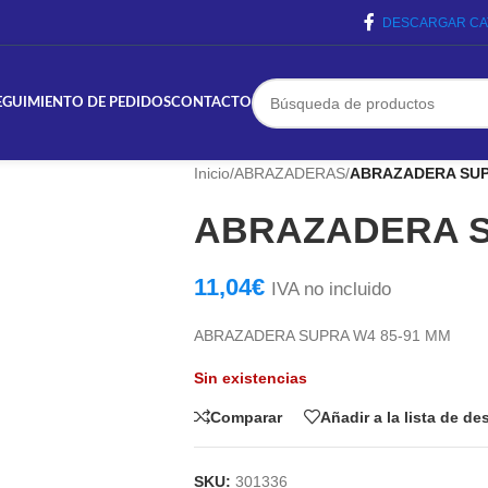
DESCARGAR CA
EGUIMIENTO DE PEDIDOS
CONTACTO
Inicio
/
ABRAZADERAS
/
ABRAZADERA SUP
ABRAZADERA S
11,04
€
IVA no incluido
ABRAZADERA SUPRA W4 85-91 MM
Sin existencias
Comparar
Añadir a la lista de d
SKU:
301336