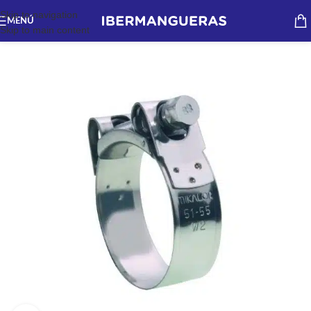
Skip to navigation
MENÚ
Skip to main content