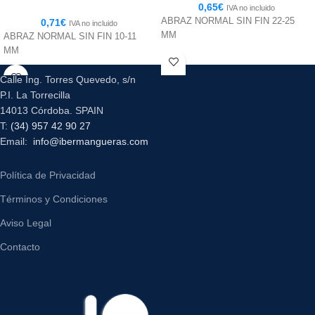
0,65
€
IVA no incluido
ABRAZ NORMAL SIN FIN 22-25
0,71
€
IVA no incluido
MM
ABRAZ NORMAL SIN FIN 10-11
MM
Calle Ing. Torres Quevedo, s/n
P.I. La Torrecilla
14013 Córdoba. SPAIN
T:
(34) 957 42 90 27
Email:
info@ibermangueras.com
Política de Privacidad
Términos y Condiciones
Aviso Legal
Contacto