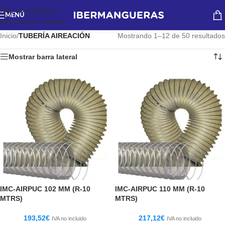
Skip to navigation
MENÚ
Skip to main content
Inicio
/
TUBERÍA AIREACIÓN
Mostrando 1–12 de 50 resultados
Mostrar barra lateral
IMC-AIRPUC 102 MM (R-10
IMC-AIRPUC 110 MM (R-10
MTRS)
MTRS)
193,52
€
217,12
€
IVA no incluido
IVA no incluido