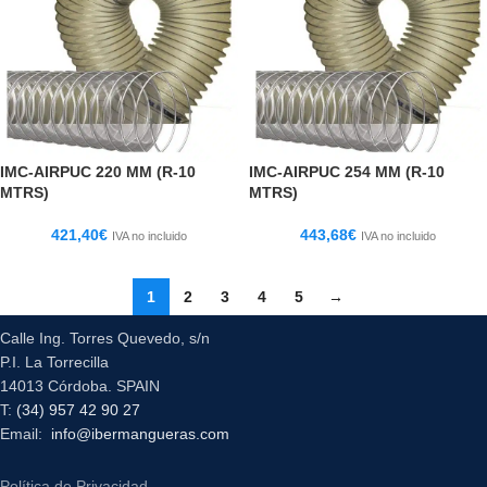
IMC-AIRPUC 220 MM (R-10
IMC-AIRPUC 254 MM (R-10
MTRS)
MTRS)
421,40
€
443,68
€
IVA no incluido
IVA no incluido
1
2
3
4
5
→
Calle Ing. Torres Quevedo, s/n
P.I. La Torrecilla
14013 Córdoba. SPAIN
T:
(34) 957 42 90 27
Email:
info@ibermangueras.com
Política de Privacidad