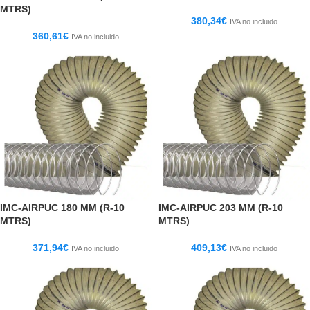
MTRS)
380,34
€
IVA no incluido
360,61
€
IVA no incluido
IMC-AIRPUC 180 MM (R-10
IMC-AIRPUC 203 MM (R-10
MTRS)
MTRS)
371,94
€
409,13
€
IVA no incluido
IVA no incluido